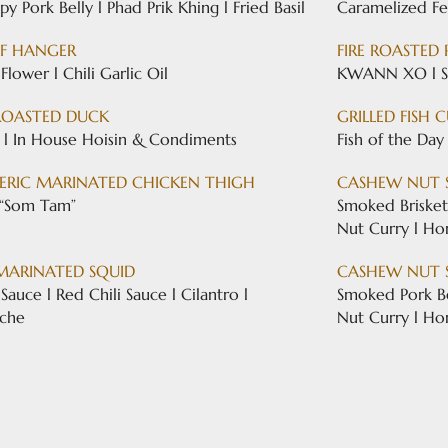
py Pork Belly l Phad Prik Khing l Fried Basil
Caramelized Fe
EEF HANGER
FIRE ROASTED
Flower l Chili Garlic Oil
KWANN XO l Sp
ROASTED DUCK
GRILLED FISH 
 l In House Hoisin & Condiments
Fish of the Day 
ERIC MARINATED CHICKEN THIGH
CASHEW NUT 
 “Som Tam”
Smoked Brisket
Nut Curry l H
 MARINATED SQUID
CASHEW NUT 
Sauce l Red Chili Sauce l Cilantro l
Smoked Pork Be
che
Nut Curry l H