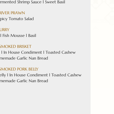
rmented Shrimp Sauce l Sweet Basil
 RIVER PRAWN
icy Tomato Salad
CURRY
l Fish Mousse l Basil
SMOKED BRISKET
 l In House Condiment l Toasted Cashew
omemade Garlic Nan Bread
SMOKED PORK BELLY
lly l In House Condiment l Toasted Cashew
omemade Garlic Nan Bread